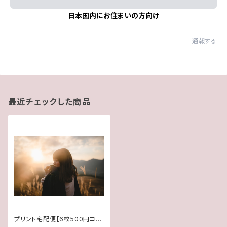
日本国内にお住まいの方向け
通報する
最近チェックした商品
プリント宅配便【6枚500円コー
ス】